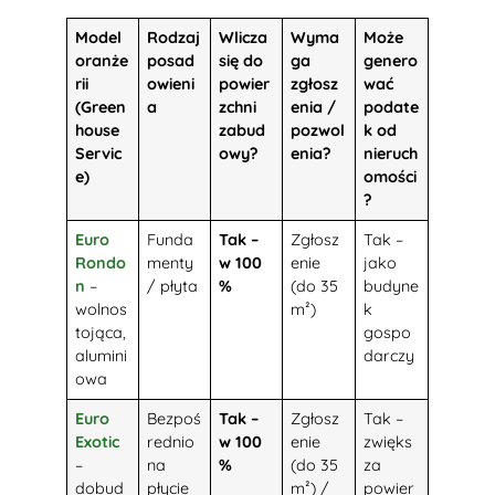
Model
Rodzaj
Wlicza
Wyma
Może
oranże
posad
się do
ga
genero
rii
owieni
powier
zgłosz
wać
(Green
a
zchni
enia /
podate
house
zabud
pozwol
k od
Servic
owy?
enia?
nieruch
e)
omości
?
Euro
Funda
Tak –
Zgłosz
Tak –
Rondo
menty
w 100
enie
jako
n
–
/ płyta
%
(do 35
budyne
wolnos
m²)
k
tojąca,
gospo
alumini
darczy
owa
Euro
Bezpoś
Tak –
Zgłosz
Tak –
Exotic
rednio
w 100
enie
zwięks
–
na
%
(do 35
za
dobud
płycie
m²) /
powier