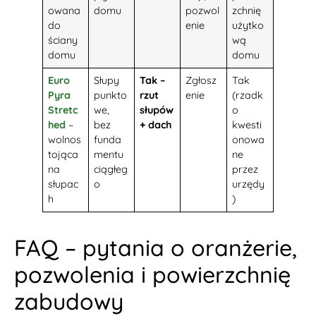
owana
domu
pozwol
zchnię
do
enie
użytko
ściany
wą
domu
domu
Euro
Słupy
Tak –
Zgłosz
Tak
Pyra
punkto
rzut
enie
(rzadk
Stretc
we,
słupów
o
hed
–
bez
+ dach
kwesti
wolnos
funda
onowa
tojąca
mentu
ne
na
ciągłeg
przez
słupac
o
urzędy
h
)
FAQ – pytania o oranżerie,
pozwolenia i powierzchnię
zabudowy