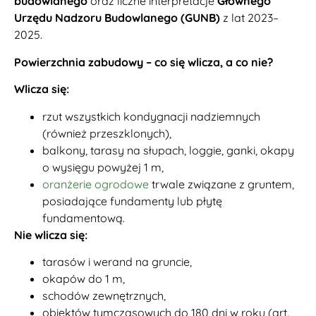
budowlanego
oraz liczne interpretacje
Głównego
Urzędu Nadzoru Budowlanego (GUNB)
z lat 2023–
2025.
Powierzchnia zabudowy – co się wlicza, a co nie?
Wlicza się:
rzut wszystkich kondygnacji nadziemnych
(również przeszklonych),
balkony, tarasy na słupach, loggie, ganki, okapy
o wysięgu powyżej 1 m,
oranżerie ogrodowe
trwale związane z gruntem,
posiadające fundamenty lub płytę
fundamentową.
Nie wlicza się:
tarasów i werand na gruncie,
okapów do 1 m,
schodów zewnętrznych,
obiektów tymczasowych do 180 dni w roku (art.