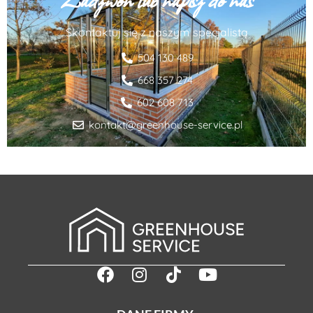
Skontaktuj się z naszym specjalistą
504 130 489
668 357 274
602 608 713
kontakt@greenhouse-service.pl