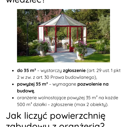
do 35 m²
– wystarczy
zgłoszenie
(art. 29 ust. 1 pkt
2 w zw. z art. 30 Prawa budowlanego),
powyżej 35 m²
– wymagane
pozwolenie na
budowę
,
oranżerie wolnostojące powyżej 35 m² na każde
500 m² działki – zgłoszenie (max 2 obiekty).
Jak liczyć powierzchnię
zabudowy z oranżerią?