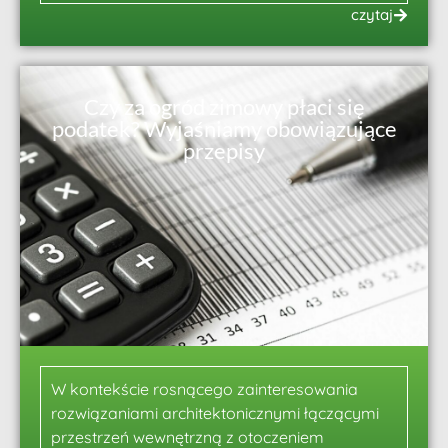
czytaj
Czy za ogród zimowy płaci się
podatek? Wyjaśniamy obowiązujące
przepisy
W kontekście rosnącego zainteresowania
rozwiązaniami architektonicznymi łączącymi
przestrzeń wewnętrzną z otoczeniem