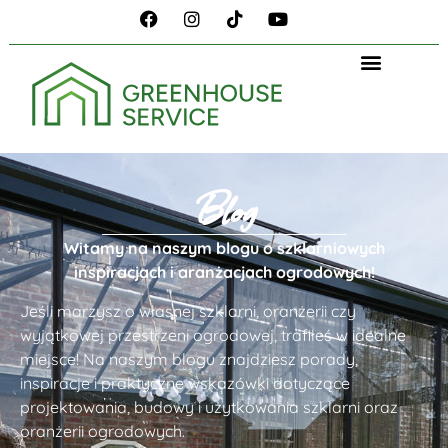
Blog
Witamy na naszym blogu o szklarniowych
inspiracjach i aranżacjach ogrodowych!
Jeśli marzysz o własnej szklarni, oranżerii czy
wyjątkowej przestrzeni ogrodowej, trafiłeś w idealne
miejsce! Na naszym blogu znajdziesz porady,
inspiracje i praktyczne wskazówki dotyczące
projektowania, budowy i użytkowania szklarni oraz
oranżerii ogrodowych.