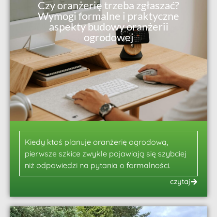
Czy oranżerię trzeba zgłaszać?
Wymogi formalne i praktyczne
aspekty budowy oranżerii
ogrodowej
Kiedy ktoś planuje oranżerię ogrodową,
pierwsze szkice zwykle pojawiają się szybciej
niż odpowiedzi na pytania o formalności.
czytaj