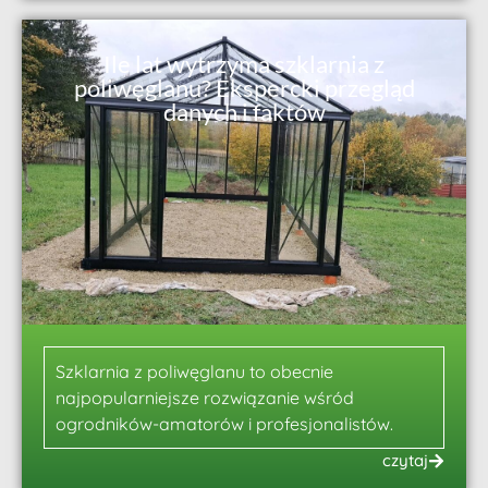
Ile lat wytrzyma szklarnia z
poliwęglanu? Ekspercki przegląd
danych i faktów
Szklarnia z poliwęglanu to obecnie
najpopularniejsze rozwiązanie wśród
ogrodników-amatorów i profesjonalistów.
czytaj