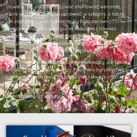
Dowiesz się, jak zaaranżować efektowną werandę,
które warzywa najlepiej uprawiać w szklarni, a także
jak zaprojektować oranżerię, by była zarówno
funkcjonalna, jak i estetyczna. Odkryjesz również
jesienne pomysły na dekoracje balkonu oraz
wszystko, co musisz wiedzieć o wymogach prawnych
związanych z budową ogrodu zimowego.
Nasz blog to nie tylko miejsce pełne wiedzy, ale także
źródło inspiracji dla każdego miłośnika ogrodnictwa i
pięknych przestrzeni. Dołącz do nas i stwórz ogród
swoich marzeń!
Zapraszamy do lektury!