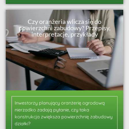
Czy oranżeria wlicza się do
powierzchni zabudowy? Przepisy,
interpretacje, przykłady
Inwestorzy planujący oranżerię ogrodową
nierzadko zadają pytanie, czy taka
konstrukcja zwiększa powierzchnię zabudowy
działki?