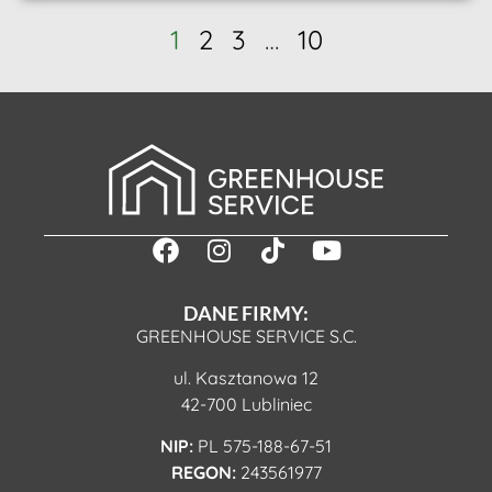
1
2
3
…
10
DANE FIRMY:
GREENHOUSE SERVICE S.C.
ul. Kasztanowa 12
42-700 Lubliniec
NIP:
PL 575-188-67-51
REGON:
243561977