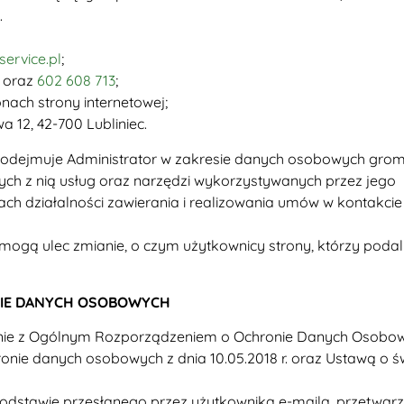
.
ervice.pl
;
oraz
602 608 713
;
ach strony internetowej;
a 12, 42-700 Lubliniec.
akie podejmuje Administrator w zakresie danych osobowych gr
ych z nią usług oraz narzędzi wykorzystywanych przez jego
h działalności zawierania i realizowania umów w kontakci
i mogą ulec zmianie, o czym użytkownicy strony, którzy podal
NIE DANYCH OSOBOWYCH
ie z Ogólnym Rozporządzeniem o Ochronie Danych Osobow
nie danych osobowych z dnia 10.05.2018 r. oraz Ustawą o ś
stawie przesłanego przez użytkownika e-maila, przetwarza