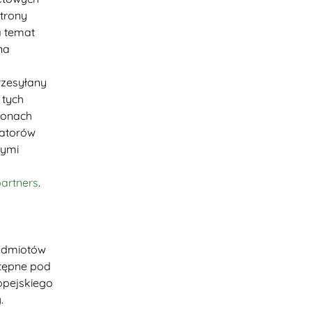
strony
a temat
na
rzesyłany
 tych
tronach
ratorów
nymi
artners
.
podmiotów
stępne pod
opejskiego
.