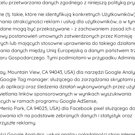
elu przetwarzania danych zgodnego z niniejszą polityką pry
tj. takie, które nie identyfikują konkretnych Użytkowników
ia atrakcyjności reklam i usług dla użytkowników, a w tym
dane mogą być przekazywane – z zachowaniem zasad ich o
rdowy postanowień umownych zatwierdzonych przez Komisję
ych lub mających stosowne uprawnienia do takiego działani
zania danych między Unią Europejską a danym państwem tr
zaru Gospodarczego. Tymi podmiotami w przypadku Adminis
y, Mountain View, CA 94043, USA) dla narzędzi Google Analy
 Google Tag manager: służącego do zarządzania skryptami
b aplikacji oraz śledzenia działań wykonywanych przez uż
ietlania linków sponsorowanych w wynikach wyszukiwania
jących w ramach programu Google AdSense,
 Menlo Park, CA 94025, USA) dla Facebook pixel służącego do
owania ich na podstawie zebranych danych i statystyk oraz
rzyszłe reklamy.
ci Google Analytics, usługi analizy oglądalności stron inter