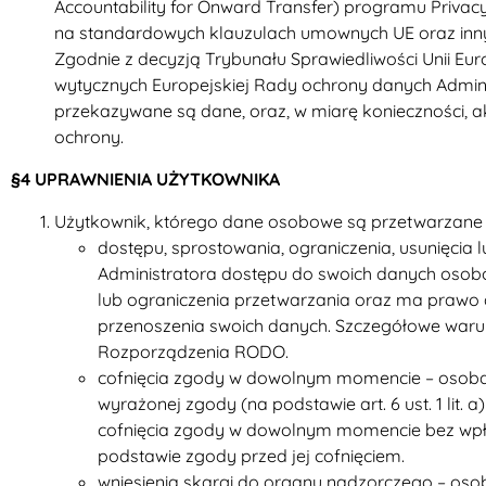
Accountability for Onward Transfer) programu Privac
na standardowych klauzulach umownych UE oraz inny
Zgodnie z decyzją Trybunału Sprawiedliwości Unii Euro
wytycznych Europejskiej Rady ochrony danych Admini
przekazywane są dane, oraz, w miarę konieczności, 
ochrony.
§4 UPRAWNIENIA UŻYTKOWNIKA
Użytkownik, którego dane osobowe są przetwarzane
dostępu, sprostowania, ograniczenia, usunięcia
Administratora dostępu do swoich danych osobo
lub ograniczenia przetwarzania oraz ma prawo 
przenoszenia swoich danych. Szczegółowe waru
Rozporządzenia RODO.
cofnięcia zgody w dowolnym momencie – osoba,
wyrażonej zgody (na podstawie art. 6 ust. 1 lit. 
cofnięcia zgody w dowolnym momencie bez wpł
podstawie zgody przed jej cofnięciem.
wniesienia skargi do organu nadzorczego – oso