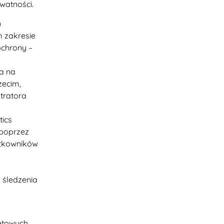
watności.
)
 zakresie
chrony –
a na
zecim,
tratora
tics
 poprzez
ytkowników
 śledzenia
netowych