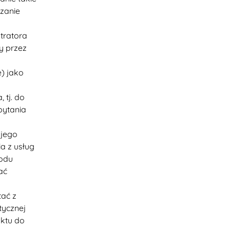
rzanie
tratora
y przez
) jako
 tj. do
pytania
 jego
a z usług
kodu
ać
tać z
tycznej
uktu do