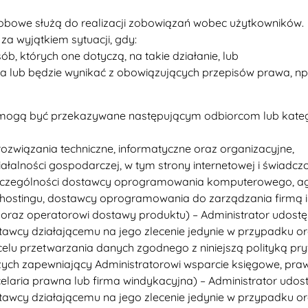
sobowe służą do realizacji zobowiązań wobec użytkowników.
a wyjątkiem sytuacji, gdy:
, których one dotyczą, na takie działanie, lub
ka lub będzie wynikać z obowiązujących przepisów prawa, n
 mogą być przekazywane następującym odbiorcom lub kate
ozwiązania techniczne, informatyczne oraz organizacyjne,
ałalności gospodarczej, w tym strony internetowej i świadcz
 szczególności dostawcy oprogramowania komputerowego, a
i hostingu, dostawcy oprogramowania do zarządzania firmą i
 oraz operatorowi dostawy produktu) – Administrator udostę
wcy działającemu na jego zlecenie jedynie w przypadku o
elu przetwarzania danych zgodnego z niniejszą polityką pry
ych zapewniający Administratorowi wsparcie księgowe, pra
elaria prawna lub firma windykacyjna) – Administrator udos
wcy działającemu na jego zlecenie jedynie w przypadku o