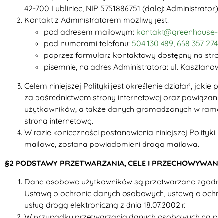
42-700 Lubliniec, NIP 5751886751 (dalej: Administrator)
Kontakt z Administratorem możliwy jest:
pod adresem mailowym:
kontakt@greenhouse-s
pod numerami telefonu:
504 130 489
,
668 357 274
poprzez formularz kontaktowy dostępny na stron
pisemnie, na adres Administratora: ul. Kasztanow
Celem niniejszej Polityki jest określenie działań, j
za pośrednictwem strony internetowej oraz powiązan
użytkowników, a także danych gromadzonych w ramac
stroną internetową.
W razie konieczności postanowienia niniejszej Polityk
mailowe, zostaną powiadomieni drogą mailową.
§2 PODSTAWY PRZETWARZANIA, CELE I PRZECHOWYWA
Dane osobowe użytkowników są przetwarzane zgodn
Ustawą o ochronie danych osobowych, ustawą o ochro
usług drogą elektroniczną z dnia 18.07.2002 r.
W przypadku przetwarzania danych osobowych na pod