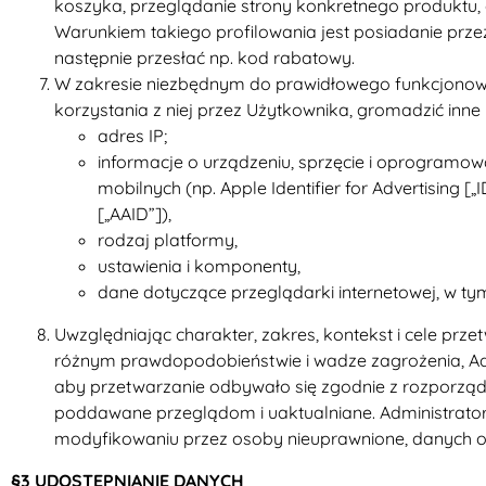
koszyka, przeglądanie strony konkretnego produktu, c
Warunkiem takiego profilowania jest posiadanie prz
następnie przesłać np. kod rabatowy.
W zakresie niezbędnym do prawidłowego funkcjonowan
korzystania z niej przez Użytkownika, gromadzić inne
adres IP;
informacje o urządzeniu, sprzęcie i oprogramowa
mobilnych (np. Apple Identifier for Advertising 
[„AAID”]),
rodzaj platformy,
ustawienia i komponenty,
dane dotyczące przeglądarki internetowej, w tym
Uwzględniając charakter, zakres, kontekst i cele prz
różnym prawdopodobieństwie i wadze zagrożenia, Adm
aby przetwarzanie odbywało się zgodnie z rozporządz
poddawane przeglądom i uaktualniane. Administrator 
modyfikowaniu przez osoby nieuprawnione, danych o
§3 UDOSTĘPNIANIE DANYCH