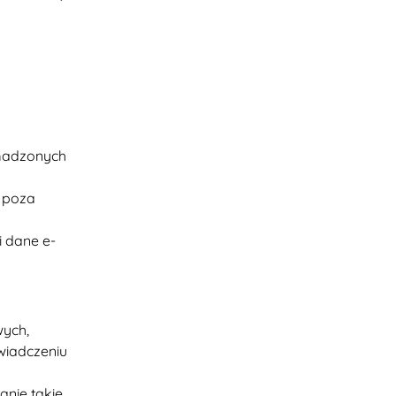
omadzonych
e poza
i dane e-
ych,
wiadczeniu
nie takie