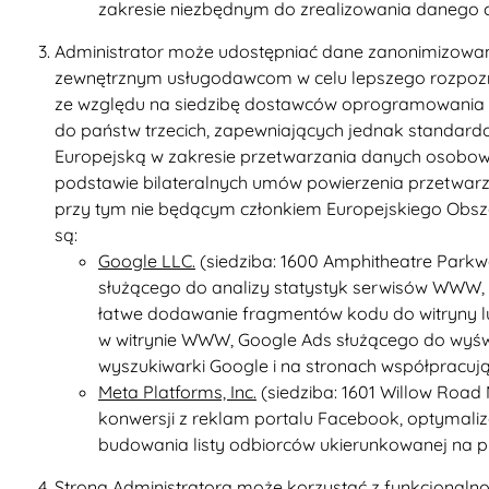
zakresie niezbędnym do zrealizowania danego c
Administrator może udostępniać dane zanonimizowane (
zewnętrznym usługodawcom w celu lepszego rozpoznan
ze względu na siedzibę dostawców oprogramowania 
do państw trzecich, zapewniających jednak standa
Europejską w zakresie przetwarzania danych osobow
podstawie bilateralnych umów powierzenia przetwar
przy tym nie będącym członkiem Europejskiego Obs
są:
Google LLC.
(siedziba: 1600 Amphitheatre Parkwa
służącego do analizy statystyk serwisów WWW,
łatwe dodawanie fragmentów kodu do witryny lu
w witrynie WWW, Google Ads służącego do wyśw
wyszukiwarki Google i na stronach współpracu
Meta Platforms, Inc.
(siedziba: 1601 Willow Road
konwersji z reklam portalu Facebook, optymaliz
budowania listy odbiorców ukierunkowanej na p
Strona Administratora może korzystać z funkcjonalnoś