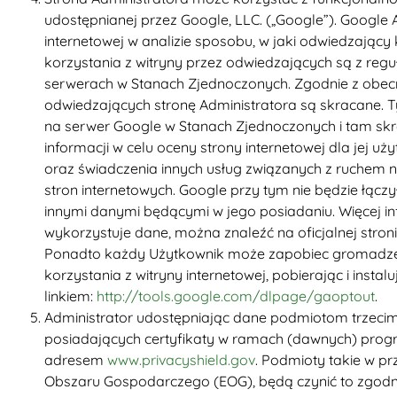
udostępnianej przez Google, LLC. („Google”). Google 
internetowej w analizie sposobu, w jaki odwiedzający
korzystania z witryny przez odwiedzających są z re
serwerach w Stanach Zjednoczonych. Zgodnie z obec
odwiedzających stronę Administratora są skracane. 
na serwer Google w Stanach Zjednoczonych i tam skra
informacji w celu oceny strony internetowej dla jej 
oraz świadczenia innych usług związanych z ruchem n
stron internetowych. Google przy tym nie będzie łąc
innymi danymi będącymi w jego posiadaniu. Więcej inf
wykorzystuje dane, można znaleźć na oficjalnej stro
Ponadto każdy Użytkownik może zapobiec gromadzen
korzystania z witryny internetowej, pobierając i inst
linkiem:
http://tools.google.com/dlpage/gaoptout
.
Administrator udostępniając dane podmiotom trzecim
posiadających certyfikaty w ramach (dawnych) progr
adresem
www.privacyshield.gov
. Podmioty takie w p
Obszaru Gospodarczego (EOG), będą czynić to zgodni