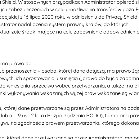
y Shield. W stosownych przypadkach Administrator opierać si
ch zabezpieczeniach w celu umożliwienia transferów poza 
pejskiej z 16 lipca 2020 roku w odniesieniu do Privacy Shield
strator nadal ocenia system prawny krajów, do których
aktualizuje środki mające na celu zapewnienie odpowiednich
 ma prawo do:
 lub przenoszenia – osoba, której dane dotyczą, ma prawo ż
wych, ich sprostowania, usunięcia („prawo do bycia zapom
do wniesienia sprzeciwu wobec przetwarzania, a także ma 
nki wykonywania wskazanych wyżej praw wskazane są w art.
 której dane przetwarzane są przez Administratora na pod
a) lub art. 9 ust. 2 lit. a) Rozporządzenia RODO), to ma ona pr
ywu na zgodność z prawem przetwarzania, którego dokon
ba, której dane przetwarzane są przez Administratora, ma p