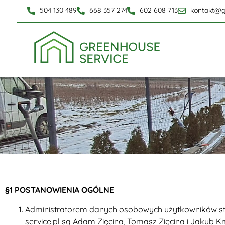
504 130 489
668 357 274
602 608 713
kontakt@g
§1 POSTANOWIENIA OGÓLNE
Administratorem danych osobowych użytkowników st
service.pl są Adam Zięcina, Tomasz Zięcina i Jakub K