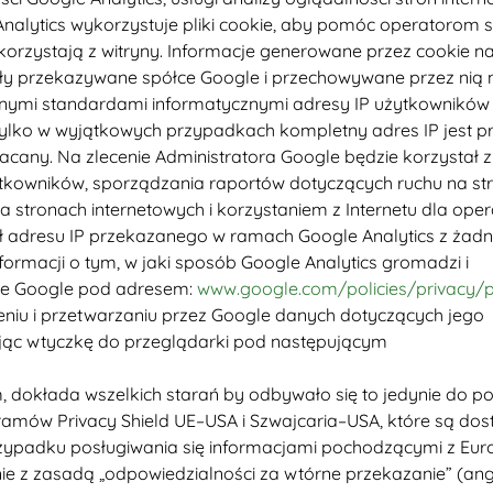
Analytics wykorzystuje pliki cookie, aby pomóc operatorom 
 korzystają z witryny. Informacje generowane przez cookie n
guły przekazywane spółce Google i przechowywane przez nią 
nymi standardami informatycznymi adresy IP użytkowników
Tylko w wyjątkowych przypadkach kompletny adres IP jest p
cany. Na zlecenie Administratora Google będzie korzystał z
użytkowników, sporządzania raportów dotyczących ruchu na s
a stronach internetowych i korzystaniem z Internetu dla ope
zył adresu IP przekazanego w ramach Google Analytics z żad
ormacji o tym, w jaki sposób Google Analytics gromadzi i
nie Google pod adresem:
www.google.com/policies/privacy/p
iu i przetwarzaniu przez Google danych dotyczących jego
alując wtyczkę do przeglądarki pod następującym
, dokłada wszelkich starań by odbywało się to jedynie do 
amów Privacy Shield UE–USA i Szwajcaria–USA, które są do
rzypadku posługiwania się informacjami pochodzącymi z Eur
e z zasadą „odpowiedzialności za wtórne przekazanie” (ang