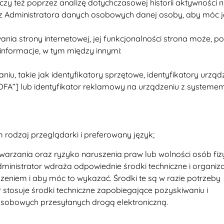
zy też poprzez analizę dotychczasowej historii aktywności na
ez Administratora danych osobowych danej osoby, aby móc j
ia strony internetowej, jej funkcjonalności strona może, p
 informacje, w tym między innymi:
niu, takie jak identyfikatory sprzętowe, identyfikatory urząd
[„IDFA”] lub identyfikator reklamowy na urządzeniu z systeme
 rodzaj przeglądarki i preferowany język;
etwarzania oraz ryzyko naruszenia praw lub wolności osób fi
inistrator wdraża odpowiednie środki techniczne i organiza
eniem i aby móc to wykazać. Środki te są w razie potrzeby
stosuje środki techniczne zapobiegające pozyskiwaniu i
sobowych przesyłanych drogą elektroniczną.