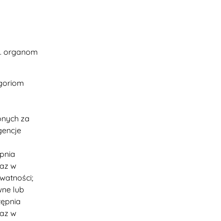
p. organom
goriom
onych za
gencje
pnia
raz w
watności;
wne lub
tępnia
raz w