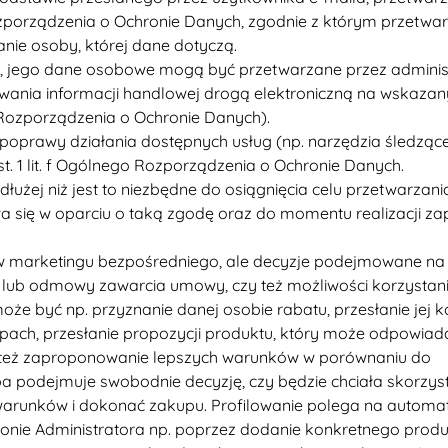
 Rozporządzenia o Ochronie Danych, zgodnie z którym przetwa
anie osoby, której dane dotyczą.
, jego dane osobowe mogą być przetwarzane przez adminis
owania informacji handlowej drogą elektroniczną na wskazan
go Rozporządzenia o Ochronie Danych).
poprawy działania dostępnych usług (np. narzędzia śledzące
t. 1 lit. f Ogólnego Rozporządzenia o Ochronie Danych.
j niż jest to niezbędne do osiągnięcia celu przetwarzania,
 się w oparciu o taką zgodę oraz do momentu realizacji za
ów marketingu bezpośredniego, ale decyzje podejmowane na
 lub odmowy zawarcia umowy, czy też możliwości korzystani
oże być np. przyznanie danej osobie rabatu, przesłanie jej 
ach, przesłanie propozycji produktu, który może odpowiad
b też zaproponowanie lepszych warunków w porównaniu do
a podejmuje swobodnie decyzję, czy będzie chciała skorzys
warunków i dokonać zakupu. Profilowanie polega na automa
ronie Administratora np. poprzez dodanie konkretnego prod