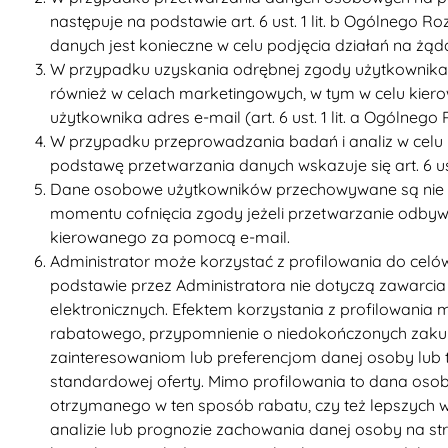
następuje na podstawie art. 6 ust. 1 lit. b Ogólnego
danych jest konieczne w celu podjęcia działań na żąd
W przypadku uzyskania odrębnej zgody użytkownika
również w celach marketingowych, w tym w celu kier
użytkownika adres e-mail (art. 6 ust. 1 lit. a Ogólne
W przypadku przeprowadzania badań i analiz w celu 
podstawę przetwarzania danych wskazuje się art. 6 us
Dane osobowe użytkowników przechowywane są nie dłuże
momentu cofnięcia zgody jeżeli przetwarzanie odbywa
kierowanego za pomocą e-mail.
Administrator może korzystać z profilowania do cel
podstawie przez Administratora nie dotyczą zawarcia
elektronicznych. Efektem korzystania z profilowania m
rabatowego, przypomnienie o niedokończonych zakup
zainteresowaniom lub preferencjom danej osoby lu
standardowej oferty. Mimo profilowania to dana osob
otrzymanego w ten sposób rabatu, czy też lepszych 
analizie lub prognozie zachowania danej osoby na st