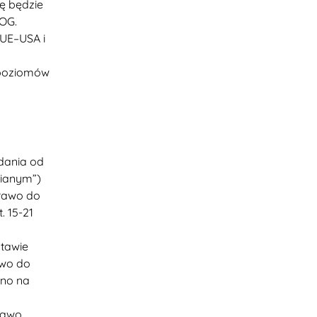
ę będzie
EOG.
 UE–USA i
 poziomów
ądania od
nianym”)
prawo do
 15-21
stawie
awo do
ano na
rawo