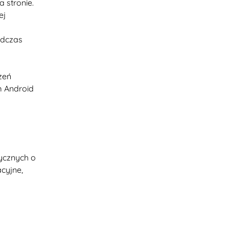
 stronie.
ej
odczas
zeń
m Android
zycznych o
cyjne,