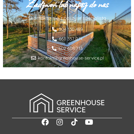
Zadzwoń lub napisz do nas
Skontaktuj się z naszym specjalistą
504 130 489
668 357 274
602 608 713
kontakt@greenhouse-service.pl