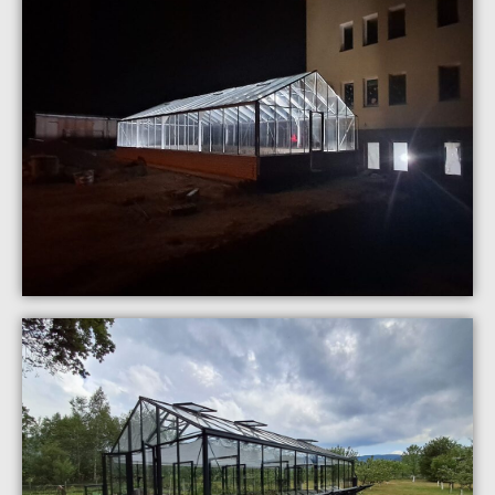
SZKLARNIA EURO PLUS ON
WALL
lokalizacja:
Pszczela Wola
realizacja:
listopad 2024
zobacz galerię
SZKLARNIA EURO PLUS ON
WALL
lokalizacja:
Karpniki
realizacja:
maj 2024
zobacz galerię