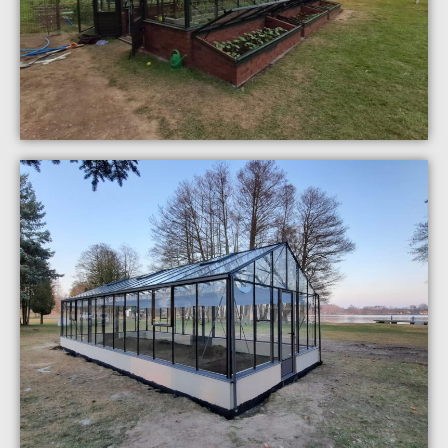
SZKLARNIA EURO PLUS ON
WALL
lokalizacja:
Stare Drawsko
realizacja:
marzec 2022
zobacz galerię