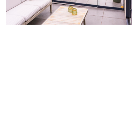
Informacje szczegółowe
profile dolne oraz prowadnice górne aluminiowe
standardowo malowane proszkowo w kolorze:
– RAL 9010 – biały alpejski
– RAL VS905 – czarny strukturalny