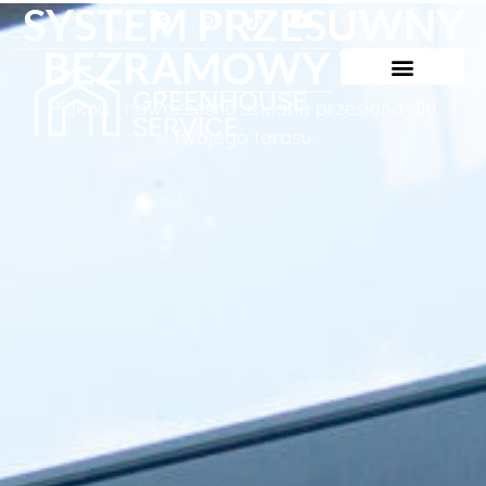
SYSTEM PRZESUWNY
BEZRAMOWY V768
Piękna i nowoczesna szklana przesłona dla
Twojego tarasu.