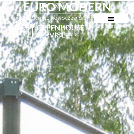
EURO MODERN
Euro Modern to nowoczesna oranżeria, która
będzie ekscytującym punktem centralnym w
ogrodzie.