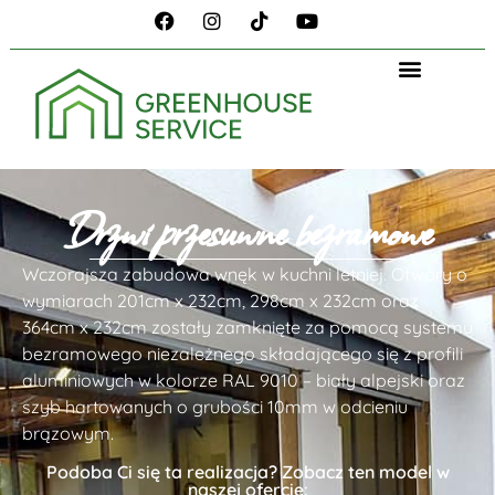
Drzwi przesuwne bezramowe
Wczorajsza zabudowa wnęk w kuchni letniej. Otwory o
wymiarach 201cm x 232cm, 298cm x 232cm oraz
364cm x 232cm zostały zamknięte za pomocą systemu
bezramowego niezależnego składającego się z profili
aluminiowych w kolorze RAL 9010 – biały alpejski oraz
szyb hartowanych o grubości 10mm w odcieniu
brązowym.
Podoba Ci się ta realizacja? Zobacz ten model w
naszej ofercie: