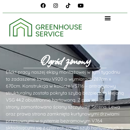
Ogród zimowy
Efekt pracy naszej ekipy montażowej w tym tygodniu
to zadaszenie tarasu V920 o wymiarach 287cm x
670cm. Konstrukcja w kolorze VS716 – antracytowy
strukturalny została pokryta szybą bezpieczną klejoną
VSG 44.2 obustronnie hartowaną. Z prawej i lewej
strony zamontowano ściany szczytowe Serena. Lewa
oraz prawa strona zamknięta kurtynowymi drzwiami
przesuwnymi w systemie bezramowym V764
składającymi się z czterech paneli szyb hartowanych o