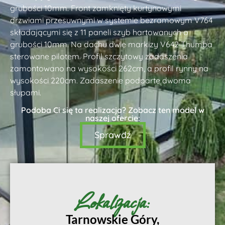
grubości 10mm. Front zamknięty kurtynowymi
drzwiami przesuwnymi w systemie bezramowym V764
składającymi się z 11 paneli szyb hartowanych o
grubości 10mm. Na dachu dwie markizy V642 Thumba
sterowane pilotem. Profil szczytowy zadaszenia
zamontowano na wysokości 262cm, a profil rynny na
wysokości 220cm. Zadaszenie podparte dwoma
słupami.
Podoba Ci się ta realizacja? Zobacz ten model w
naszej ofercie:
Sprawdź
Lokalizacja:
Tarnowskie Góry,