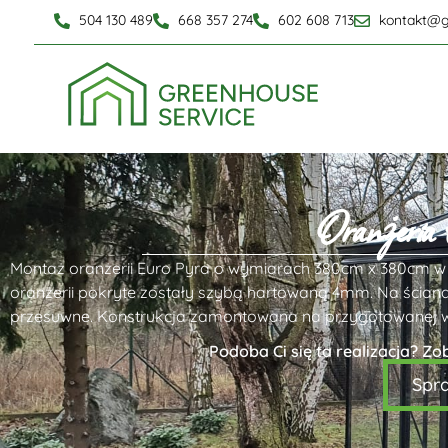
504 130 489
668 357 274
602 608 713
kontakt@g
Oranżeria
Montaż oranżerii Euro Pyra o wymiarach 380cm x 380cm w 
oranżerii pokryte zostały szybą hartowaną 4mm. Na ścia
przesuwne. Konstrukcja zamontowana na przygotowanej wcz
Podoba Ci się ta realizacja? Zo
Spr