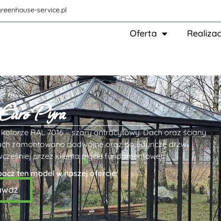
reenhouse-service.pl
Oferta
Realizac
 Euro Pyra
kolorze RAL 7016 – szary antracytowy. Dach oraz ściany
nach zamontowano podwójne oraz pojedyncze drzwi
eśniej przez klienta płycie fundamentowej.
bacz ten model w naszej ofercie:
awdź