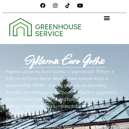
Szklarnia Euro Gothic
Piękna szklarnia Euro Gothic o wymiarach 309cm x
530cm od Euro-Serre. Aluminiowa konstrukcja w
kolorze RAL 9005 – czarny głęboki strukturalny
została zamontowano na podmurówce o wysokości
63cm. Całość pokryta szybą hartowaną 4mm w
pełnym wymiarze. Na krótszej ścianie zamontowano
podwójne drzwi na zawiasach o szerokości 2x67cm z
zamkiem. Na dachu sześć okien z automatycznym
mechanizmem otwierania. Wewnątrz cztery rzędy linek