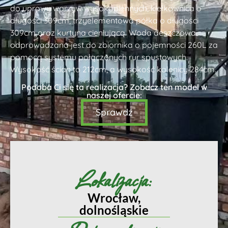
do uprawy warzyw wysokopiennych, kiełkownica o
długości 309cm, trzyelementowa półka o długości
309cm oraz kurtyna cieniującą. Woda deszczowa
odprowadzana jest do zbiornika o pojemności 260L za
pomocą systemu połączonych rur spustowych.
Wysokość ścian to 212cm, a wysokość kalenicy 284cm.
Podoba Ci się ta realizacja? Zobacz ten model w
naszej ofercie:
Sprawdź
Lokalizacja:
Wrocław,
dolnośląskie