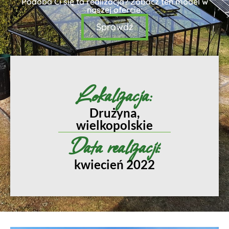
Podoba Ci się ta realizacja? Zobacz ten model w
naszej ofercie:
Sprawdź
Lokalizacja:
Drużyna,
wielkopolskie
Data realizacji:
kwiecień 2022