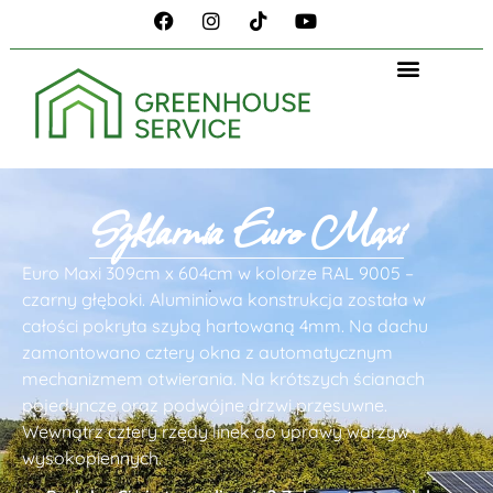
Szklarnia Euro Maxi
Euro Maxi 309cm x 604cm w kolorze RAL 9005 –
czarny głęboki. Aluminiowa konstrukcja została w
całości pokryta szybą hartowaną 4mm. Na dachu
zamontowano cztery okna z automatycznym
mechanizmem otwierania. Na krótszych ścianach
pojedyncze oraz podwójne drzwi przesuwne.
Wewnątrz cztery rzędy linek do uprawy warzyw
wysokopiennych.