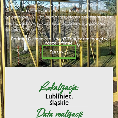
linek do uprawy warzyw wysokopiennych. Woda
deszczowa odprowadzana jest do zbiornika o
pojemności 260L za pomocą systemu połączonych rur
spustowych. Wysokość ścian to 221cm, a wysokość
kalenicy 276cm.
Podoba Ci się ta realizacja? Zobacz ten model w
naszej ofercie:
Sprawdź
Lokalizacja:
Lubliniec,
śląskie
Data realizacji: