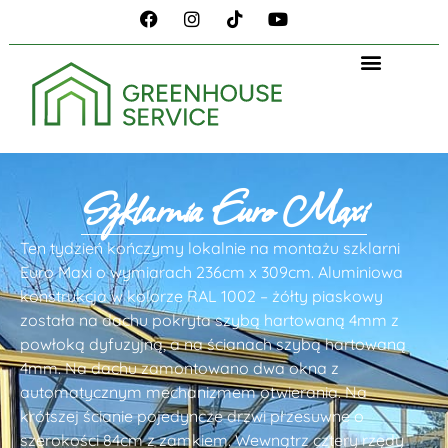
Szklarnia Euro Maxi
Ten tydzień kończymy lokalnie na montażu szklarni
Euro Maxi o wymiarach 236cm x 309cm. Aluminiowa
konstrukcja w kolorze RAL 1002 – żółty piaskowy
została na dachu pokryta szybą hartowaną 4mm z
powłoką dyfuzyjną, a na ścianach szybą hartowaną
4mm. Na dachu zamontowano dwa okna z
automatycznym mechanizmem otwierania. Na
krótszej ścianie pojedyncze drzwi przesuwne o
szerokości 84cm z zamkiem. Wewnątrz cztery rzędy