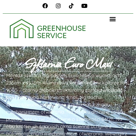
Szklarnia Euro Maxi
Montaż szklarni ogrodowej Euro Maxi o wymiarach
236cm x 457cm. Aluminiowa konstrukcja w kolorze RAL
9005 – czarny głęboki strukturalny została w całości
pokryta szybą hartowaną 4mm. Na dachu
zamontowano cztery okna z automatycznym
mechanizmem otwierania. Na środku dłuższej ściany
pojedyncze drzwi przesuwne o szerokości 84cm. Na
obu krótszych ścianach okna ścienne uchylne z
automatycznym mechanizmem otwierania. Wewnątrz