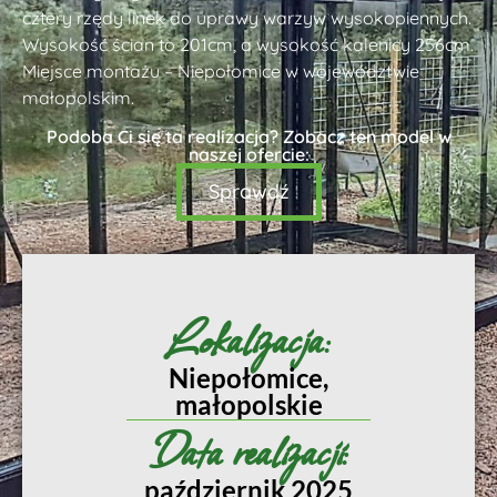
cztery rzędy linek do uprawy warzyw wysokopiennych.
Wysokość ścian to 201cm, a wysokość kalenicy 256cm.
Miejsce montażu – Niepołomice w województwie
małopolskim.
Podoba Ci się ta realizacja? Zobacz ten model w
naszej ofercie:
Sprawdź
Lokalizacja:
Niepołomice,
małopolskie
Data realizacji:
październik 2025