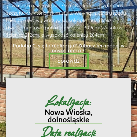
zawiasach o szerokości 73cm. Na kalenicy zdobienie
szczytu w wiktoriańskim stylu. Wewnątrz cztery rzędy
linek do uprawy warzyw wysokopiennych oraz
dwuelementowa półka o długości 309cm. Wysokość
ścian to 212cm, a wysokość kalenicy 284cm.
Podoba Ci się ta realizacja? Zobacz ten model w
naszej ofercie:
Sprawdź
Lokalizacja:
Nowa Wioska,
dolnośląskie
Data realizacji: