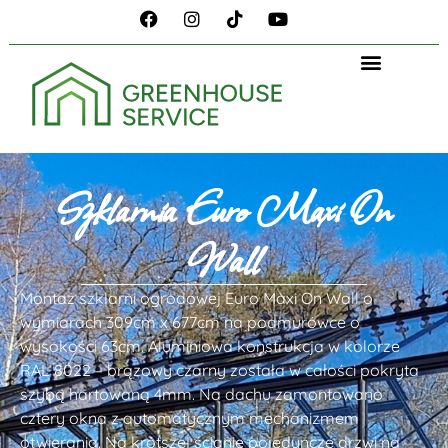
Szklarnia Euro Maxi On
Wall
Montaż szklarni ogrodowej Euro Maxi On Wall o
wymiarach 309cm x 677cm na podmurówce o
wysokości 63cm. Aluminiowa konstrukcja w kolorze
RAL 8022 – brązowy czarny została w całości pokryta
szybą hartowaną 4mm. Na dachu zamontowano
cztery okna z automatycznym mechanizmem
otwierania. Na krótszej ścianie pojedyncze drzwi na