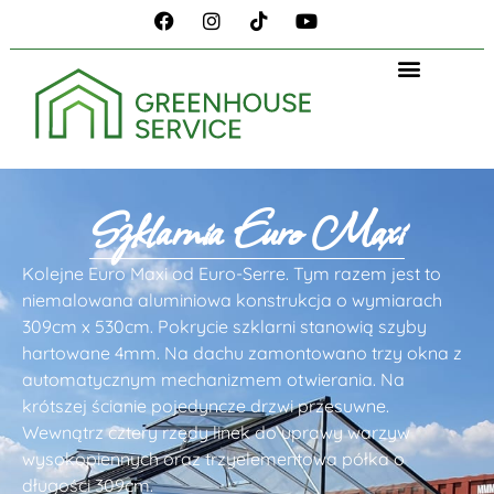
Szklarnia Euro Maxi
Kolejne Euro Maxi od Euro-Serre. Tym razem jest to
niemalowana aluminiowa konstrukcja o wymiarach
309cm x 530cm. Pokrycie szklarni stanowią szyby
hartowane 4mm. Na dachu zamontowano trzy okna z
automatycznym mechanizmem otwierania. Na
krótszej ścianie pojedyncze drzwi przesuwne.
Wewnątrz cztery rzędy linek do uprawy warzyw
wysokopiennych oraz trzyelementowa półka o
długości 309cm.