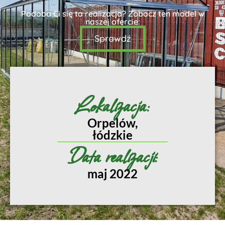
Podoba Ci się ta realizacja? Zobacz ten model w
naszej ofercie:
Sprawdź
Lokalizacja:
Orpelów,
łódzkie
Data realizacji:
maj 2022