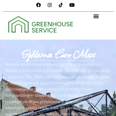
Szklarnia Euro Maxi
Montaż szklarni ogrodowej Euro Maxi o wymiarach
309cm x 604cm od Euro-Serre. Aluminiowa konstrukcja
w kolorze RAL 7016 – antracytowy strukturalny została
w całości pokryta szybą hartowaną 4mm. Na dachu
zamontowano cztery okna z automatycznym
mechanizmem otwierania. Na krótszej ścianie
pojedyncze drzwi przesuwne o szerokości 84cm.
Wewnątrz cztery rzędy linek do uprawy warzyw
wysokopiennych. Wysokość ścian to 201cm, a