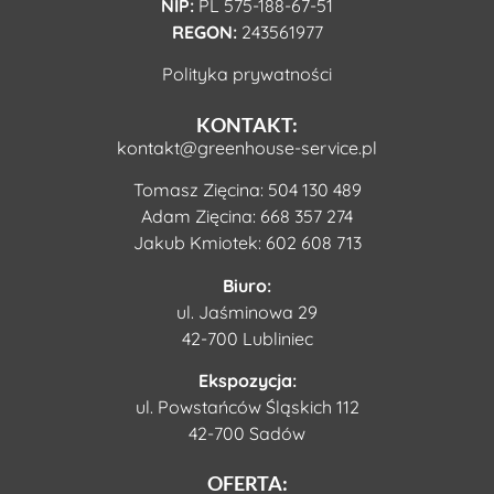
NIP:
PL 575-188-67-51
REGON:
243561977
Polityka prywatności
KONTAKT:
kontakt@greenhouse-service.pl
Tomasz Zięcina:
504 130 489
Adam Zięcina:
668 357 274
Jakub Kmiotek:
602 608 713
Biuro:
ul. Jaśminowa 29
42-700 Lubliniec
Ekspozycja:
ul. Powstańców Śląskich 112
42-700 Sadów
OFERTA: