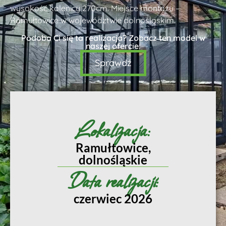
wysokość kalenicy 270cm. Miejsce montażu –
Ramułtowice w województwie dolnośląskim.
Podoba Ci się ta realizacja? Zobacz ten model w
naszej ofercie:
Sprawdź
Lokalizacja:
Ramułtowice,
dolnośląskie
Data realizacji:
czerwiec 2026