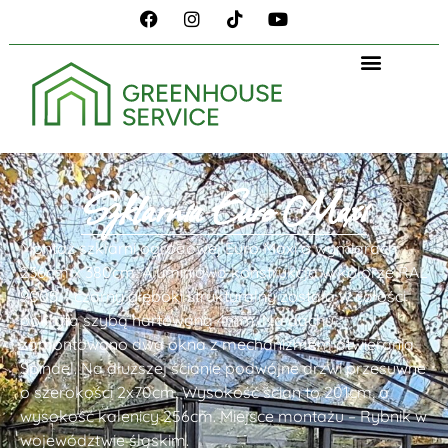
Szklarnia Euro Maxi
Montaż szklarni ogrodowej Euro Maxi o wymiarach
236cm x 380cm. Aluminiowa konstrukcja w kolorze RAL
9005 – czarny głęboki strukturalny została w całości
pokryta szybą hartowaną 4mm. Na dachu
zamontowano dwa okna z mechanizmem otwierania
Spindel. Na dłuższej ścianie podwójne drzwi przesuwne
o szerokości 2x70cm. Wysokość ścian to 201cm, a
wysokość kalenicy 256cm. Miejsce montażu – Rybnik w
województwie śląskim.