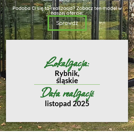
Podoba Ci się ta realizacja? Zobacz ten model w
naszej ofercie:
Sprawdź
Lokalizacja:
Rybnik,
śląskie
Data realizacji:
listopad 2025