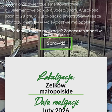
236cm oraz dwie trzyelementowe i dwie
dwuelementowe półki o długości 80cm. Wysokość
ścian to 201cm, a wysokość kalenicy 256cm. Miejsce
montażu – Zelków w województwie małopolskim.
Podoba Ci się ta realizacja? Zobacz ten model w
naszej ofercie:
Sprawdź
Lokalizacja:
Zelków,
małopolskie
Data realizacji:
luty 2026