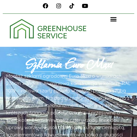
Szklarnia Euro Maxi
Montaż szklarni ogrodowej Euro Maxi o wymiarach
236cm x 380cm. Aluminiowa konstrukcja w kolorze RAL
1019 – irchowo szary została w całości pokryta szybą
hartowaną 4mm. Na dachu zamontowano dwa okna z
automatycznym mechanizmem otwierania. Na obu
krótszych ścianach pojedyncze drzwi przesuwne o
szerokości 84cm. Wewnątrz cztery rzędy linek do
uprawy warzyw wysokopiennych, kurtyna cieniującą,
trzyelementowa i dwuelementowa półka o długości