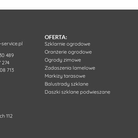
OFERTA:
service.pl
Szklarnie ogrodowe
Oranżerie ogrodowe
30 489
Ogrody zimowe
 274
Zadaszenia lamelowe
08 713
Markizy tarasowe
Balustrady szklane
Daszki szklane podwieszane
ch 112