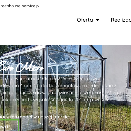
reenhouse-service.pl
Oferta
Realizac
 Euro Micro
o Micro o wymiarach 161cm x 236cm. Niemalowana
ą hartowaną 4mm. Na dachu zamontowano jedno okno z
nie pojedyncze drzwi na zawiasach o szerokości 73cm z
sokopiennych. Wysokość ścian to 201cm, a wysokość
bacz ten model w naszej ofercie:
awdź