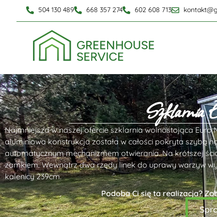
504 130 489
668 357 274
602 608 713
kontakt@g
Szklarnia
Najmniejsza w naszej ofercie szklarnia wolnostojąca Eur
aluminiowa konstrukcja została w całości pokryta szyb
automatycznym mechanizmem otwierania. Na krótszej ścia
zamkiem. Wewnątrz dwa rzędy linek do uprawy warzyw wy
kalenicy 239cm.
Podoba Ci się ta realizacja? Zo
Spr