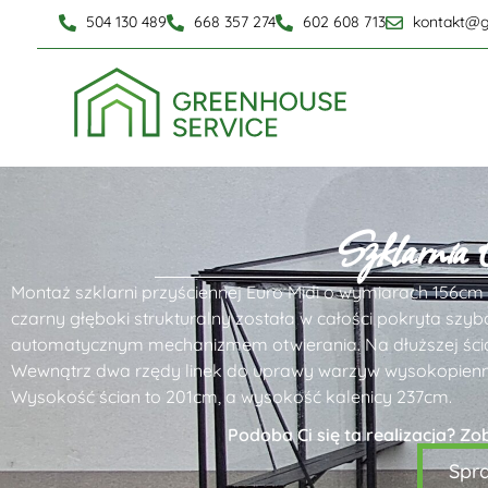
504 130 489
668 357 274
602 608 713
kontakt@g
Szklarnia
Montaż szklarni przyściennej Euro Midi o wymiarach 156cm
czarny głęboki strukturalny została w całości pokryta 
automatycznym mechanizmem otwierania. Na dłuższej ścia
Wewnątrz dwa rzędy linek do uprawy warzyw wysokopienny
Wysokość ścian to 201cm, a wysokość kalenicy 237cm.
Podoba Ci się ta realizacja? Zo
Spr