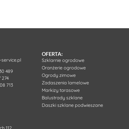
OFERTA:
service.pl
Szklarnie ogrodowe
Oranżerie ogrodowe
30 489
Ogrody zimowe
 274
Zadaszenia lamelowe
08 713
Markizy tarasowe
Balustrady szklane
Daszki szklane podwieszane
ch 112