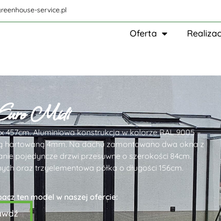
reenhouse-service.pl
Oferta
Realizac
 Euro Midi
 x 457cm. Aluminiowa konstrukcja w kolorze RAL 9005 –
szybą hartowaną 4mm. Na dachu zamontowano dwa okna z
nie pojedyncze drzwi przesuwne o szerokości 84cm.
ch oraz trzyelementowa półka o długości 156cm.
bacz ten model w naszej ofercie:
awdź