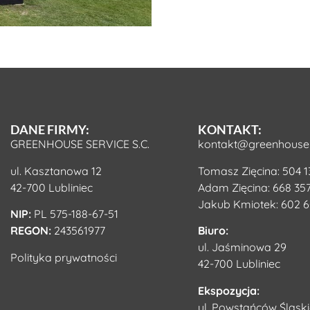
DANE FIRMY:
KONTAKT:
GREENHOUSE SERVICE S.C.
kontakt@greenhouse-
ul. Kasztanowa 12
Tomasz Zięcina:
504 1
42-700 Lubliniec
Adam Zięcina:
668 357
Jakub Kmiotek:
602 6
NIP:
PL 575-188-67-51
REGON:
243561977
Biuro:
ul. Jaśminowa 29
Polityka prywatności
42-700 Lubliniec
Ekspozycja:
ul. Powstańców Śląski