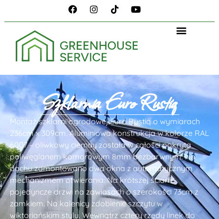
Szklarnia Euro Rustiq
Montaż szklarni ogrodowej Euro Rustiq o wymiarach
236cm x 309cm. Aluminiowa konstrukcja w kolorze RAL
6007 – oliwkowy ciemny została w całości pokryta
poliwęglanem komorowym 8mm bezbarwnym. Na
dachu zamontowano dwa okna z automatycznym
mechanizmem otwierania. Na krótszej ścianie
pojedyncze drzwi na zawiasach o szerokości 73cm z
zamkiem. Na kalenicy zdobienie szczytu w
wiktoriańskim stylu. Wewnątrz cztery rzędy linek do