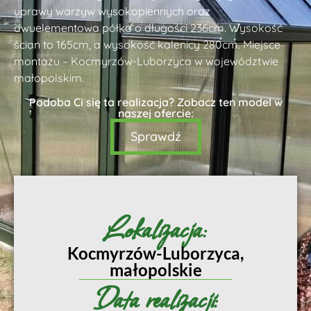
uprawy warzyw wysokopiennych oraz
dwuelementowa półka o długości 236cm. Wysokość
ścian to 165cm, a wysokość kalenicy 280cm. Miejsce
montażu – Kocmyrzów-Luborzyca w województwie
małopolskim.
Podoba Ci się ta realizacja? Zobacz ten model w
naszej ofercie:
Sprawdź
Lokalizacja:
Kocmyrzów-Luborzyca,
małopolskie
Data realizacji: