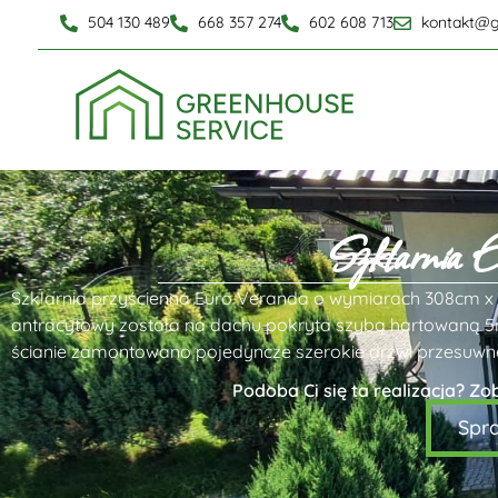
504 130 489
668 357 274
602 608 713
kontakt@g
Szklarnia 
Szklarnia przyścienna Euro Veranda o wymiarach 308cm x 
antracytowy została na dachu pokryta szybą hartowaną 5
ścianie zamontowano pojedyncze szerokie drzwi przesuwne
Podoba Ci się ta realizacja? Zo
Spr