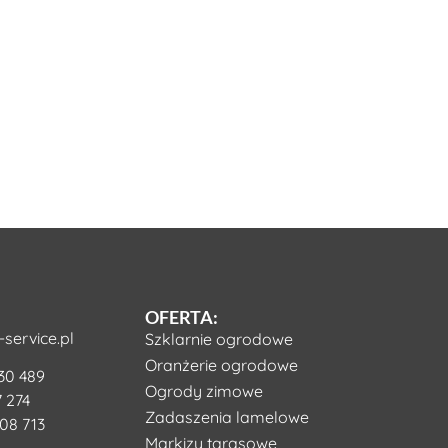
OFERTA:
service.pl
Szklarnie ogrodowe
Oranżerie ogrodowe
30 489
Ogrody zimowe
 274
Zadaszenia lamelowe
08 713
Markizy tarasowe