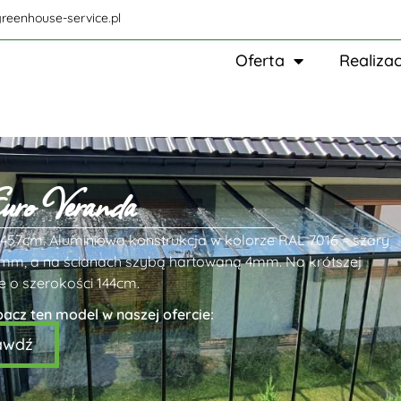
reenhouse-service.pl
Oferta
Realizac
Euro Veranda
457cm. Aluminiowa konstrukcja w kolorze RAL 7016 – szary
mm, a na ścianach szybą hartowaną 4mm. Na krótszej
 o szerokości 144cm.
bacz ten model w naszej ofercie:
awdź