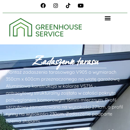
Zadaszenie tarasu
Montaż zadaszenia tarasowego V905 o wymiarach
350cm x 600cm przeznaczonego na wiatę garażową.
Aluminiowa konstrukcja w kolorze VS716 –
antracytowy strukturalny została w całości pokryta
poliwęglanem komorowym 16mm mlecznym. Profil
szczytowy zamontowano na wysokości 271cm, a profil
rynny na wysokości 230cm. Zadaszenie podparte
trzema słupami.