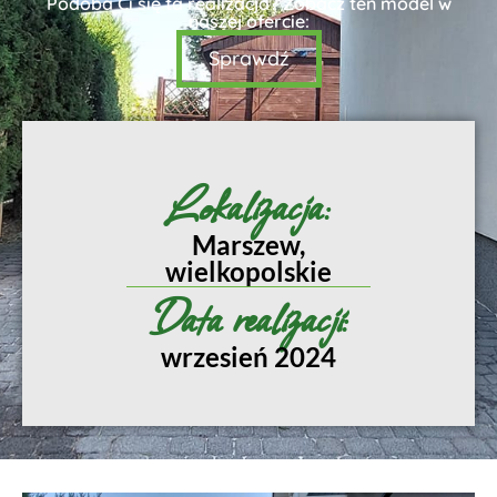
Podoba Ci się ta realizacja? Zobacz ten model w
naszej ofercie:
Sprawdź
Lokalizacja:
Marszew,
wielkopolskie
Data realizacji:
wrzesień 2024