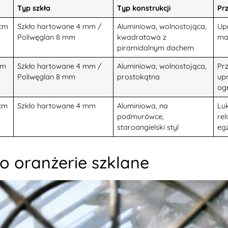
Typ szkła
Typ konstrukcji
Pr
 cm
Szkło hartowane 4 mm /
Aluminiowa, wolnostojąca,
Upr
Poliwęglan 8 mm
kwadratowa z
ma
piramidalnym dachem
cm
Szkło hartowane 4 mm /
Aluminiowa, wolnostojąca,
Prz
Poliwęglan 8 mm
prostokątna
up
og
 cm
Szkło hartowane 4 mm
Aluminiowa, na
Lu
podmurówce,
re
staroangielski styl
egz
o oranżerie szklane