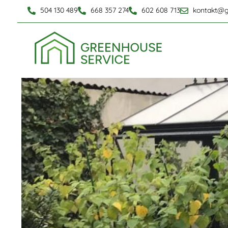
504 130 489
668 357 274
602 608 713
kontakt@g