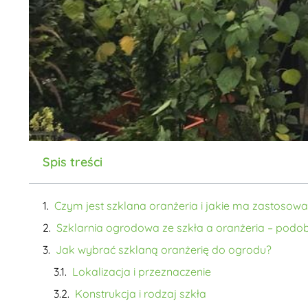
Spis treści
Czym jest szklana oranżeria i jakie ma zastosowa
Szklarnia ogrodowa ze szkła a oranżeria – podob
Jak wybrać szklaną oranżerię do ogrodu?
Lokalizacja i przeznaczenie
Konstrukcja i rodzaj szkła