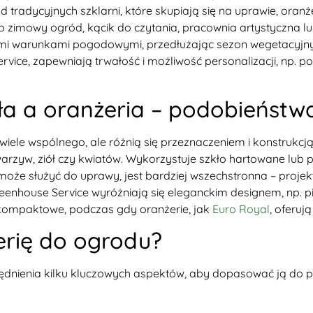
d tradycyjnych szklarni, które skupiają się na uprawie, oranż
ako zimowy ogród, kącik do czytania, pracownia artystyczna l
ymi warunkami pogodowymi, przedłużając sezon wegetacyjny,
ervice, zapewniają trwałość i możliwość personalizacji, np.
a a oranżeria – podobieństwa
wiele wspólnego, ale różnią się przeznaczeniem i konstrukcj
rzyw, ziół czy kwiatów. Wykorzystuje szkło hartowane lub pol
może służyć do uprawy, jest bardziej wszechstronna – proje
eenhouse Service wyróżniają się eleganckim designem, np. 
j kompaktowe, podczas gdy oranżerie, jak
Euro Royal
, oferuj
erię do ogrodu?
dnienia kilku kluczowych aspektów, aby dopasować ją do po