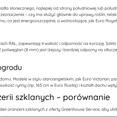
iatła słonecznego, najlepiej od strony południowej lub po
eznaczenia – czy ma służyć głównie do uprawy roślin, relak
mu, co jest energooszczędne, a wolnostojące, jak Euro Roya
ch RAL, zapewniają trwałość i odporność na korozję. Szkł
 poliwęglan (8 mm) jest lżejszy i bardziej odporny na stłucz
 ogrodu
omu. Modele w stylu staroangielskim, jak Euro Victorian, 
ość rynny (np. 165 cm w Euro Rustiq) i kształt dachu wpływ
rii szklanych – porównanie
li oranżerii szklanych z oferty Greenhouse Service, aby uł