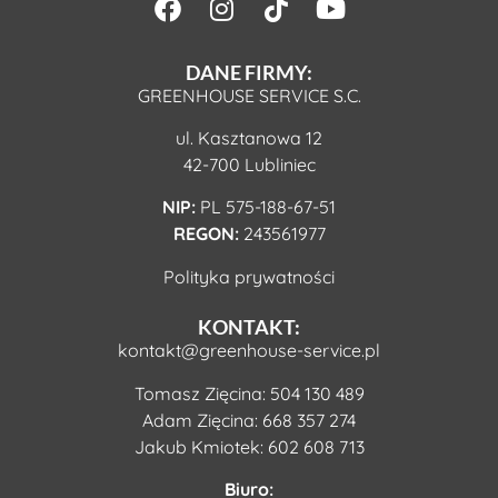
DANE FIRMY:
GREENHOUSE SERVICE S.C.
ul. Kasztanowa 12
42-700 Lubliniec
NIP:
PL 575-188-67-51
REGON:
243561977
Polityka prywatności
KONTAKT:
kontakt@greenhouse-service.pl
Tomasz Zięcina:
504 130 489
Adam Zięcina:
668 357 274
Jakub Kmiotek:
602 608 713
Biuro: