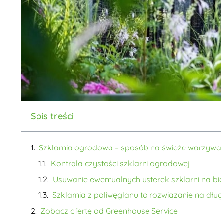
Spis treści
Szklarnia ogrodowa – sposób na świeże warzywa
Kontrola czystości szklarni ogrodowej
Usuwanie ewentualnych usterek szklarni na b
Szklarnia z poliwęglanu to rozwiązanie na dług
Zobacz ofertę od Greenhouse Service