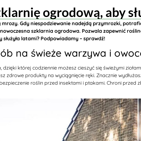
zklarnię ogrodową, aby sł
zy mrozy. Gdy niespodziewanie nadejdą przymrozki, potrafi
nowoczesna szklarnia ogrodowa. Pozwala zapewnić roślin
by służyła latami? Podpowiadamy – sprawdź!
sób na świeże warzywa i owoc
 dzięki której codziennie możesz cieszyć się świeżymi zioła
 zdrowe produkty na wyciągnięcie ręki. Znacznie wydłużasz
ezpieczenie roślin przed insektami i ptakami. Chroni przed