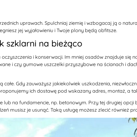
zednich uprawach. Spulchniaj ziemię i wzbogacaj ją o natur
niesz jej wyjałowieniu i Twoje plony będą obfitsze.
 szklarni na bieżąco
yszczenia i konserwacji. Im mniej osadów znajduje się na
ane i czy gumowe uszczelki przyszybowe na ścianach i dachu
są całe. Gdy zauważysz jakiekolwiek uszkodzenia, niezwłoczn
roponujemy ich dostawę pod wskazany adres, montaż, a tak
lub na fundamencie, np. betonowym. Przy tej drugiej opcji
eń musisz je usunąć. Taką usługę możesz zlecić również pro