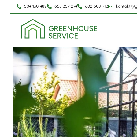
504 130 489
668 357 274
602 608 713
kontakt@g