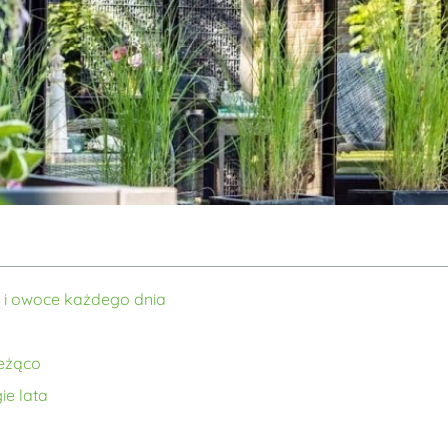
 i owoce każdego dnia
ieżąco
ie lata