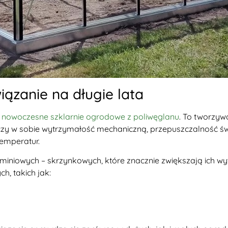
iązanie na długie lata
ą
nowoczesne szklarnie ogrodowe z poliwęglanu
. To tworzyw
czy w sobie wytrzymałość mechaniczną, przepuszczalność świ
emperatur.
uminiowych – skrzynkowych, które znacznie zwiększają ich w
h, takich jak: