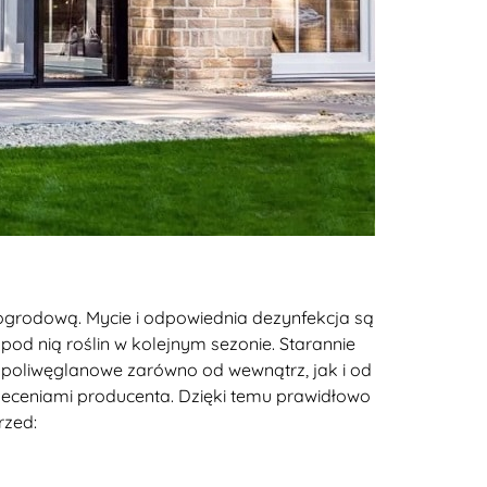
ę ogrodową. Mycie i odpowiednia dezynfekcja są
od nią roślin w kolejnym sezonie. Starannie
 i poliwęglanowe zarówno od wewnątrz, jak i od
leceniami producenta. Dzięki temu prawidłowo
rzed: