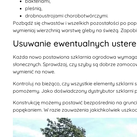
bakteriami,
pleśnią,
drobnoustrojami chorobotwórczymi.
Pozbądź się chwastów i wszelkich pozostałości po popr
wymieniaj wierzchnią warstwę gleby na świeżą. Zapobieg
Usuwanie ewentualnych usterek
Każda nowo postawiona szklarnia ogrodowa wymaga ocz
słonecznych. Sprawdzaj, czy szyby są dobrze zamocow
wymienić na nowe.
Kontroluj na bieżąco, czy wszystkie elementy szklarni 
pomożemy. Jako doświadczony dystrybutor szklarni p
Konstrukcję możemy postawić bezpośrednio na gruncie 
popękaniem. W razie zauważenia jakichkolwiek uszkodz