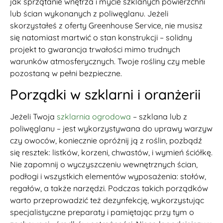
jak sprzątanie wnętrza i mycie szklanych powierzchni
lub ścian wykonanych z poliwęglanu. Jeżeli
skorzystałeś z oferty Greenhouse Service, nie musisz
się natomiast martwić o stan konstrukcji – solidny
projekt to gwarancja trwałości mimo trudnych
warunków atmosferycznych. Twoje rośliny czy meble
pozostaną w pełni bezpieczne.
Porządki w szklarni i oranżerii
Jeżeli Twoja
szklarnia ogrodowa
– szklana lub z
poliwęglanu – jest wykorzystywana do uprawy warzyw
czy owoców, koniecznie opróżnij ją z roślin, pozbądź
się resztek: listków, korzeni, chwastów, i wymień ściółkę.
Nie zapomnij o wyczyszczeniu wewnętrznych ścian,
podłogi i wszystkich elementów wyposażenia: stołów,
regałów, a także narzędzi. Podczas takich porządków
warto przeprowadzić też dezynfekcję, wykorzystując
specjalistyczne preparaty i pamiętając przy tym o