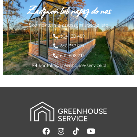
Zadzwoń lub napisz do nas
Skontaktuj się z naszym specjalistą
504 130 489
668 357 274
602 608 713
kontakt@greenhouse-service.pl