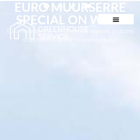
EURO MUURSERRE
SPECIAL ON WALL
Euro Muurserre w wersji retro z wąskimi szybami
o szerokości 36 cm, na podmurówce.