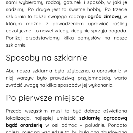
sami wybieramy rodzaj, gatunek i sposób, w jaki je
sadzimy. Po drugie jest to świetne hobby. Po trzecie
szklarnia to także swojego rodzaju
ogród zimowy
, w
którym można z powodzeniem uprawiać rośliny
egzotyczne i to nawet wtedy, kiedy nie sprzyja pogoda.
Poniżej przedstawiamy kilka pomysłów na nasze
szklarnie
.
Sposoby na szklarnie
Aby nasza szklarnia była użyteczna, a uprawianie w
niej warzyw było prawdziwą przyjemnością, warto
zwrócić uwagę na kilka sposobów jej wykonania.
Po pierwsze miejsce
Przede wszystkim musi to być dobrze oświetlona
lokalizacja, najlepiej umieścić
szklarnię ogrodową
bądź oranżerię
w osi północ – południe. Ponadto
należy mieć na względzie to, by była ona zbudowana