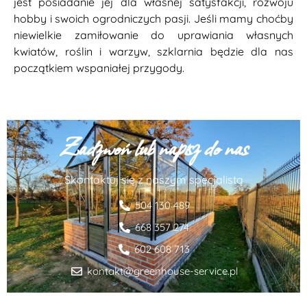
jest posiadanie jej dla własnej satysfakcji, rozwoju
hobby i swoich ogrodniczych pasji. Jeśli mamy choćby
niewielkie zamiłowanie do uprawiania własnych
kwiatów, roślin i warzyw, szklarnia będzie dla nas
początkiem wspaniałej przygody.
Zadzwoń lub napisz do nas
Skontaktuj się z naszym specjalistą
504 130 489
668 357 274
602 608 713
kontakt@greenhouse-service.pl