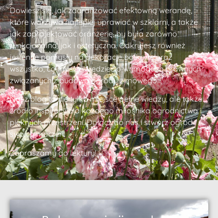
Dowiesz się, jak zaaranżować efektowną werandę,
które warzywa najlepiej uprawiać w szklarni, a także
jak zaprojektować oranżerię, by była zarówno
funkcjonalna, jak i estetyczna. Odkryjesz również
jesienne pomysły na dekoracje balkonu oraz
wszystko, co musisz wiedzieć o wymogach prawnych
związanych z budową ogrodu zimowego.
Nasz blog to nie tylko miejsce pełne wiedzy, ale także
źródło inspiracji dla każdego miłośnika ogrodnictwa i
pięknych przestrzeni. Dołącz do nas i stwórz ogród
swoich marzeń!
Zapraszamy do lektury!