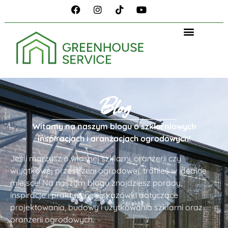
Blog
Witamy na naszym blogu o szklarniowych
inspiracjach i aranżacjach ogrodowych!
Jeśli marzysz o własnej szklarni, oranżerii czy
wyjątkowej przestrzeni ogrodowej, trafiłeś w idealne
miejsce! Na naszym blogu znajdziesz porady,
inspiracje i praktyczne wskazówki dotyczące
projektowania, budowy i użytkowania szklarni oraz
oranżerii ogrodowych.