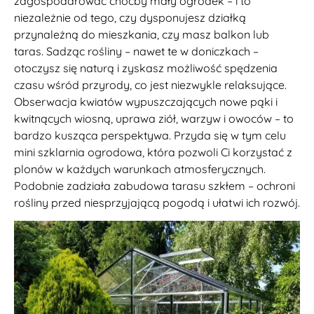
zagospodarować choćby mały ogródek – i to
niezależnie od tego, czy dysponujesz działką
przynależną do mieszkania, czy masz balkon lub
taras. Sadząc rośliny – nawet te w doniczkach –
otoczysz się naturą i zyskasz możliwość spędzenia
czasu wśród przyrody, co jest niezwykle relaksujące.
Obserwacja kwiatów wypuszczających nowe pąki i
kwitnących wiosną, uprawa ziół, warzyw i owoców – to
bardzo kusząca perspektywa. Przyda się w tym celu
mini szklarnia ogrodowa, która pozwoli Ci korzystać z
plonów w każdych warunkach atmosferycznych.
Podobnie zadziała zabudowa tarasu szkłem – ochroni
rośliny przed niesprzyjającą pogodą i ułatwi ich rozwój.