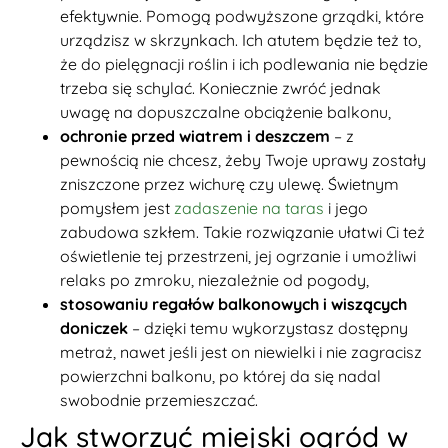
efektywnie. Pomogą podwyższone grządki, które
urządzisz w skrzynkach. Ich atutem będzie też to,
że do pielęgnacji roślin i ich podlewania nie będzie
trzeba się schylać. Koniecznie zwróć jednak
uwagę na dopuszczalne obciążenie balkonu,
ochronie przed wiatrem i deszczem
– z
pewnością nie chcesz, żeby Twoje uprawy zostały
zniszczone przez wichurę czy ulewę. Świetnym
pomysłem jest
zadaszenie na taras
i jego
zabudowa szkłem. Takie rozwiązanie ułatwi Ci też
oświetlenie tej przestrzeni, jej ogrzanie i umożliwi
relaks po zmroku, niezależnie od pogody,
stosowaniu regałów balkonowych i wiszących
doniczek
– dzięki temu wykorzystasz dostępny
metraż, nawet jeśli jest on niewielki i nie zagracisz
powierzchni balkonu, po której da się nadal
swobodnie przemieszczać.
Jak stworzyć miejski ogród w