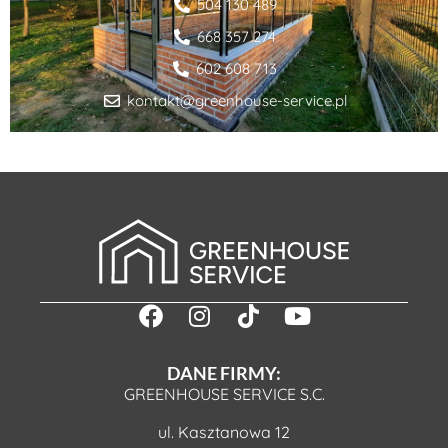
504 130 489
668 357 274
602 608 713
kontakt@greenhouse-service.pl
DANE FIRMY:
GREENHOUSE SERVICE S.C.
ul. Kasztanowa 12