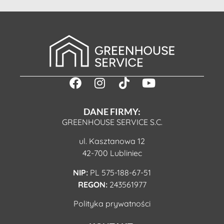
więcej
DANE FIRMY:
GREENHOUSE SERVICE S.C.
ul. Kasztanowa 12
42-700 Lubliniec
NIP:
PL 575-188-67-51
REGON:
243561977
Polityka prywatności