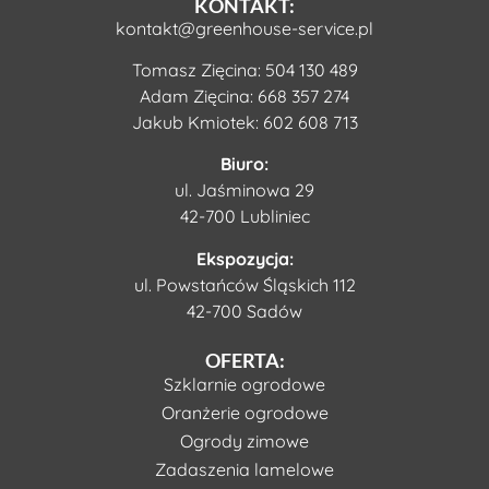
KONTAKT:
kontakt@greenhouse-service.pl
Tomasz Zięcina:
504 130 489
Adam Zięcina:
668 357 274
Jakub Kmiotek:
602 608 713
Biuro:
ul. Jaśminowa 29
42-700 Lubliniec
Ekspozycja:
ul. Powstańców Śląskich 112
42-700 Sadów
OFERTA:
Szklarnie ogrodowe
Oranżerie ogrodowe
Ogrody zimowe
Zadaszenia lamelowe