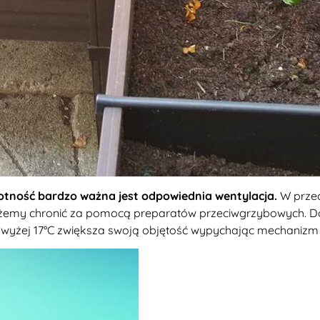
otność bardzo ważna jest odpowiednia wentylacja.
W prze
możemy chronić za pomocą preparatów przeciwgrzybowych. D
powyżej 17°C zwiększa swoją objętość wypychając mechanizm