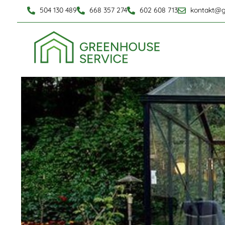
504 130 489
668 357 274
602 608 713
kontakt@g